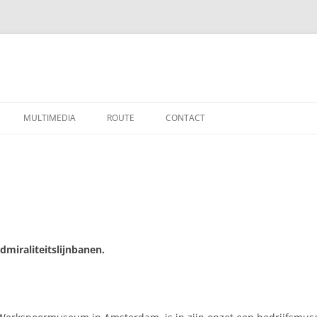
MULTIMEDIA
ROUTE
CONTACT
ALITEIT
BURG
TRIE
INGEN
dmiraliteitslijnbanen.
 EN MODELLEN