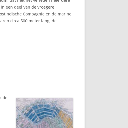
eum, dat met het verleden meerdere
 in een deel van de vroegere
 Oostindische Compagnie en de marine
waren circa 500 meter lang, de
n de