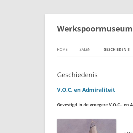
Skip
to
content
Werkspoormuseum
HOME
ZALEN
GESCHIEDENIS
LIJNBAANZAAL
V.O.C. EN ADMIR
Geschiedenis
COMPAGNIEZAAL
EILAND OOSTEN
PRONKKAMER
KUNST EN INDUS
V.O.C. en Admiraliteit
MUSEUMZAAL
PAUL VAN VLISS
Gevestigd in de vroegere V.O.C.- en A
SCHILDERKUNST