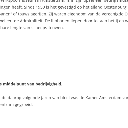
Werkspoormuseum in Amsterdam, is in zijn opzet een bedrijfsmus
ingen heeft. Sinds 1950 is het gevestigd op het eiland Oostenburg,
nbanen” of touwslagerijen. Zij waren eigendom van de Vereenigde
weleer, de Admiraliteit. De lijnbanen liepen door tot aan het IJ en 
bare lengte van scheeps-touwen.
ls middelpunt van bedrijvigheid.
 in de daarop volgende jaren van bloei was de Kamer Amsterdam va
scentrum gegroeid.